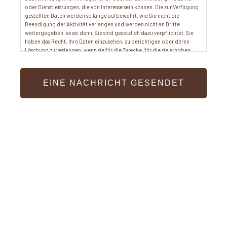
oder Dienstleistungen, die von Interesse sein können. Die zur Verfügung
gestellten Daten werden so lange aufbewahrt, wie Sie nicht die
Beendigung der Aktivität verlangen und werden nicht an Dritte
weitergegeben, es sei denn, Sie sind gesetzlich dazu verpflichtet. Sie
haben das Recht, Ihre Daten einzusehen, zu berichtigen oder deren
Löschung zu verlangen, wenn sie für die Zwecke, für die sie erhoben
wurden, nicht mehr erforderlich sind. Dieses Recht können Sie ausüben,
indem Sie sich schriftlich an den Verantwortlichen unter der e-Mail-
Adresse rcobo@regas.org wenden. Weitere Informationen finden Sie
unter http://www.aemol.com/clausulas.php?A17157199.
- Informationen erhalten
Ich erkläre mich damit einverstanden, die Informationen, die mir das
Unternehmen nach eigenem Ermessen zukommen lässt, per E-Mail oder
über ein gleichwertiges elektronisches Kommunikationsmittel zu
erhalten. (Es ist jederzeit möglich, sich abzumelden).