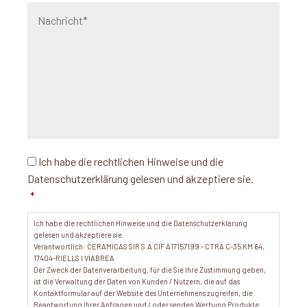
Einverständnis*
*
Ich habe die rechtlichen Hinweise und die
Datenschutzerklärung gelesen und akzeptiere sie.
*
Ich habe die rechtlichen Hinweise und die Datenschutzerklärung
gelesen und akzeptiere sie.
Verantwortlich: CERAMICAS SIR S.A CIF A17157199 - CTRA C-35 KM 64,
17404-RIELLS I VIABREA
Der Zweck der Datenverarbeitung, für die Sie Ihre Zustimmung geben,
ist die Verwaltung der Daten von Kunden / Nutzern, die auf das
Kontaktformular auf der Website des Unternehmens zugreifen, die
Beantwortung Ihrer Anfragen und / oder senden Werbung Produkte