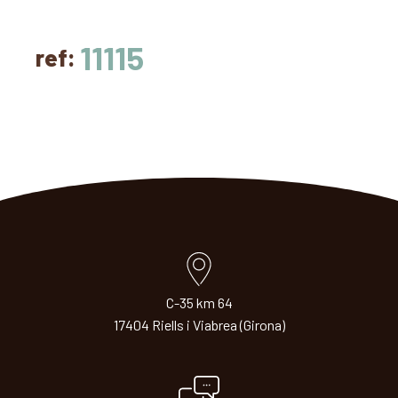
11115
ref:
C-35 km 64
17404 Riells i Viabrea (Girona)