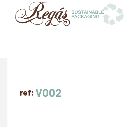
V002
ref: