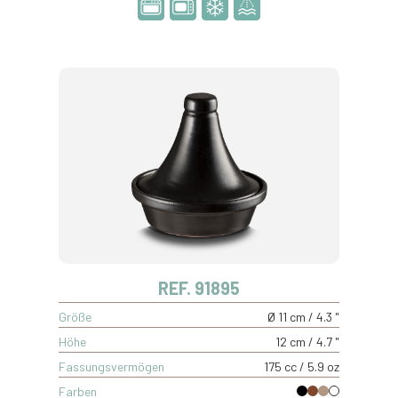
REF. 91895
Größe
Ø 11 cm / 4.3 "
Höhe
12 cm / 4.7 "
Fassungsvermögen
175 cc / 5.9 oz
Farben