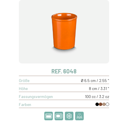
REF. 6048
Größe
Ø 6.5 cm / 2.55 "
Höhe
8 cm / 3.31 "
Fassungsvermögen
100 cc / 3.2 oz
Farben