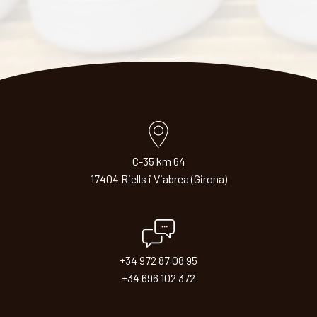
C-35 km 64
17404 Riells i Viabrea (Girona)
+34 972 87 08 95
+34 696 102 372