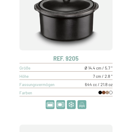
REF. 9205
Größe
Ø 14.4 cm / 5.7 "
Höhe
7 cm / 2.8 "
Fassungsvermögen
644 cc / 21.8 oz
Farben