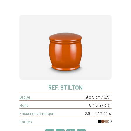
REF. STILTON
Größe
Ø 8.9 cm / 3.5 "
Höhe
8.4 cm / 3.3 "
Fassungsvermögen
230 cc / 7.77 oz
Farben