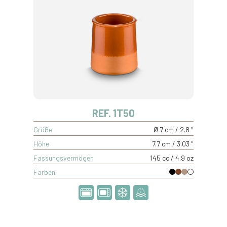
REF. 1T50
Größe
Ø 7 cm / 2.8 "
Höhe
7.7 cm / 3.03 "
Fassungsvermögen
145 cc / 4.9 oz
Farben