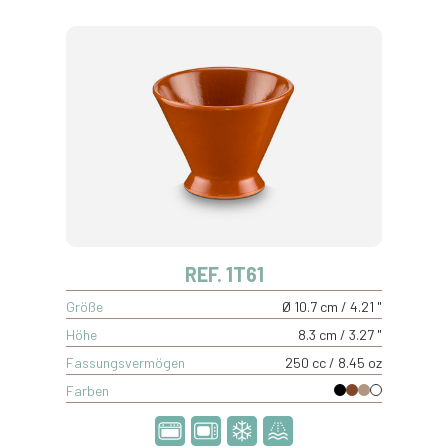
REF. 1T61
Größe
Ø 10.7 cm / 4.21 "
Höhe
8.3 cm / 3.27 "
Fassungsvermögen
250 cc / 8.45 oz
Farben